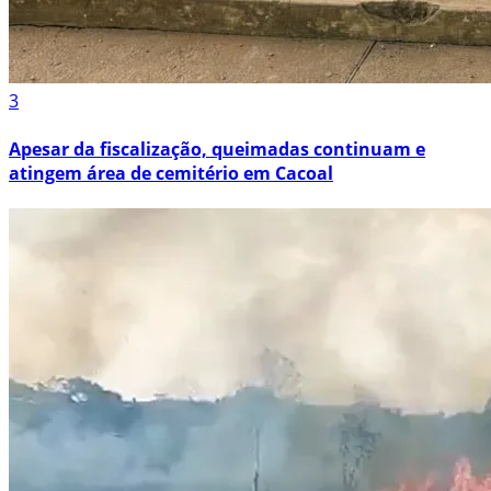
3
Apesar da fiscalização, queimadas continuam e
atingem área de cemitério em Cacoal