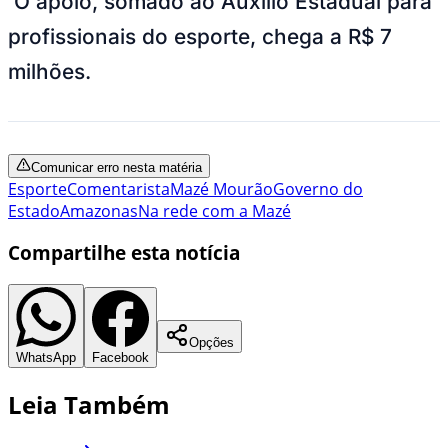
O apoio, somado ao Auxílio Estadual para
profissionais do esporte, chega a R$ 7
milhões.
Comunicar erro nesta matéria
Esporte
Comentarista
Mazé Mourão
Governo do
Estado
Amazonas
Na rede com a Mazé
Compartilhe esta notícia
Opções
WhatsApp
Facebook
Leia Também