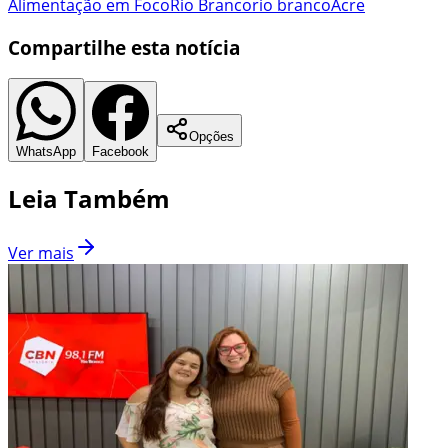
Alimentação em Foco
Rio Branco
rio branco
Acre
Compartilhe esta notícia
Opções
WhatsApp
Facebook
Leia Também
Ver mais