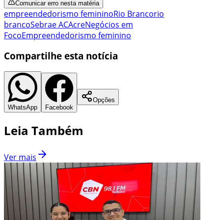
Comunicar erro nesta matéria
empreendedorismo feminino
Rio Branco
rio
branco
Sebrae AC
Acre
Negócios em
Foco
Empreendedorismo feminino
Compartilhe esta notícia
Opções
WhatsApp
Facebook
Leia Também
Ver mais