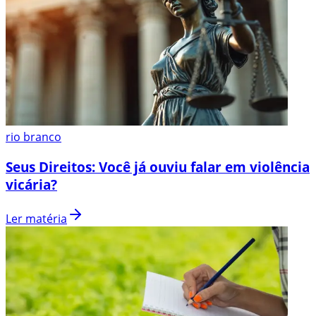
rio branco
Seus Direitos: Você já ouviu falar em violência
vicária?
Ler matéria