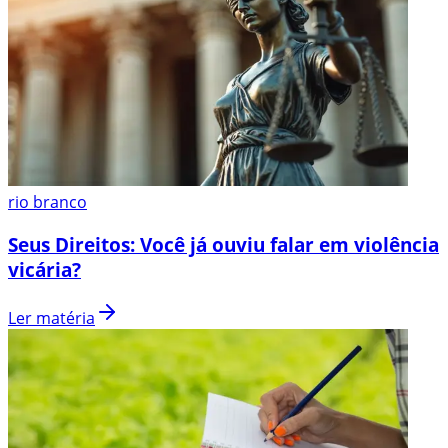
rio branco
Seus Direitos: Você já ouviu falar em violência
vicária?
Ler matéria