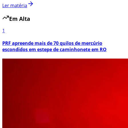
Ler matéria
Em Alta
1
PRF apreende mais de 70 quilos de mercúrio
escondidos em estepe de caminhonete em RO