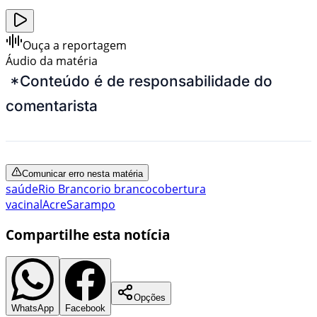
Ouça a reportagem
Áudio da matéria
*Conteúdo é de responsabilidade do
comentarista
Comunicar erro nesta matéria
saúde
Rio Branco
rio branco
cobertura
vacinal
Acre
Sarampo
Compartilhe esta notícia
Opções
WhatsApp
Facebook