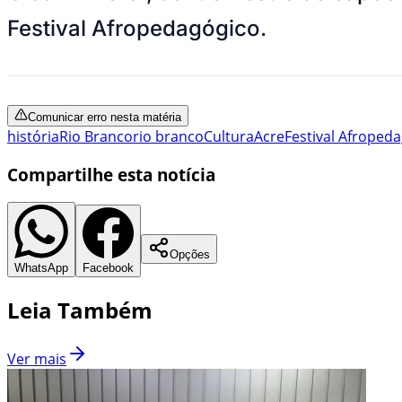
Festival Afropedagógico.
Comunicar erro nesta matéria
história
Rio Branco
rio branco
Cultura
Acre
Festival Afroped
Compartilhe esta notícia
Opções
WhatsApp
Facebook
Leia Também
Ver mais