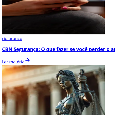
rio branco
CBN Segurança: O que fazer se você perder o a
Ler matéria