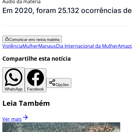
Áudio da matéria
Em 2020, foram 25.132 ocorrências de 
Comunicar erro nesta matéria
Violência
Mulher
Manaus
Dia Internacional da Mulher
Amaz
Compartilhe esta notícia
Opções
WhatsApp
Facebook
Leia Também
Ver mais