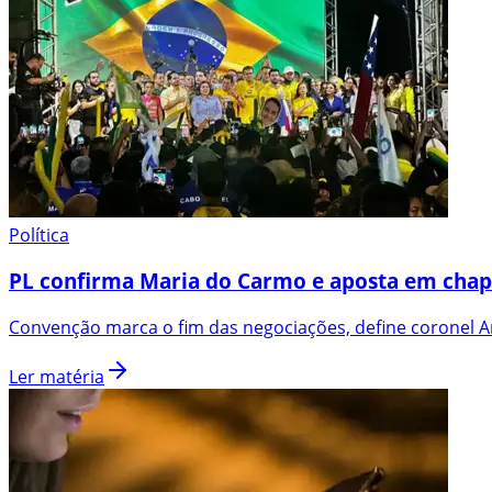
Política
PL confirma Maria do Carmo e aposta em chap
Convenção marca o fim das negociações, define coronel An
Ler matéria