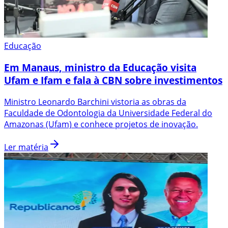
Educação
Em Manaus, ministro da Educação visita
Ufam e Ifam e fala à CBN sobre investimentos
Ministro Leonardo Barchini vistoria as obras da
Faculdade de Odontologia da Universidade Federal do
Amazonas (Ufam) e conhece projetos de inovação.
Ler matéria