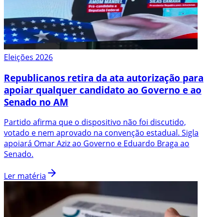
Eleições 2026
Republicanos retira da ata autorização para
apoiar qualquer candidato ao Governo e ao
Senado no AM
Partido afirma que o dispositivo não foi discutido,
votado e nem aprovado na convenção estadual. Sigla
apoiará Omar Aziz ao Governo e Eduardo Braga ao
Senado.
Ler matéria