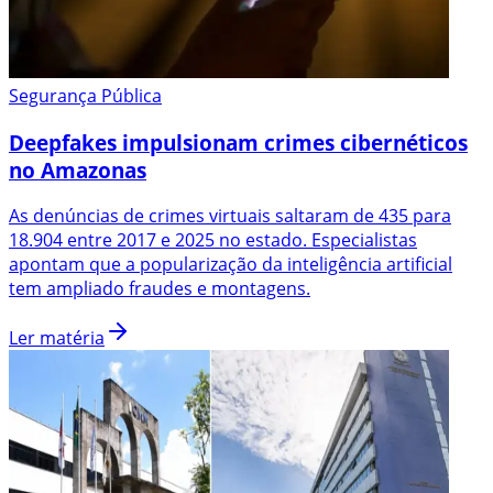
Segurança Pública
Deepfakes impulsionam crimes cibernéticos
no Amazonas
As denúncias de crimes virtuais saltaram de 435 para
18.904 entre 2017 e 2025 no estado. Especialistas
apontam que a popularização da inteligência artificial
tem ampliado fraudes e montagens.
Ler matéria