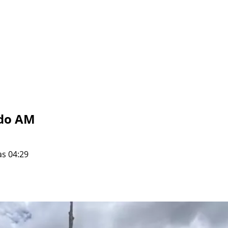
 do AM
às 04:29