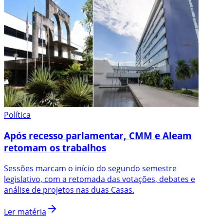
Política
Após recesso parlamentar, CMM e Aleam
retomam os trabalhos
Sessões marcam o início do segundo semestre
legislativo, com a retomada das votações, debates e
análise de projetos nas duas Casas.
Ler matéria