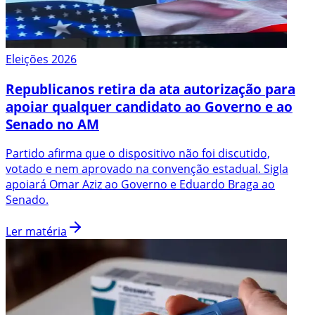
Eleições 2026
Republicanos retira da ata autorização para
apoiar qualquer candidato ao Governo e ao
Senado no AM
Partido afirma que o dispositivo não foi discutido,
votado e nem aprovado na convenção estadual. Sigla
apoiará Omar Aziz ao Governo e Eduardo Braga ao
Senado.
Ler matéria