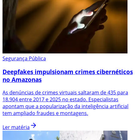
Segurança Pública
Deepfakes impulsionam crimes cibernéticos
no Amazonas
As denúncias de crimes virtuais saltaram de 435 para
18.904 entre 2017 e 2025 no estado. Especialistas
apontam que a popularização da inteligência artificial
tem ampliado fraudes e montagens.
Ler matéria