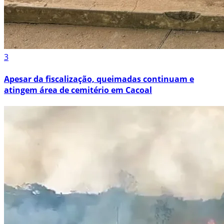
3
Apesar da fiscalização, queimadas continuam e
atingem área de cemitério em Cacoal