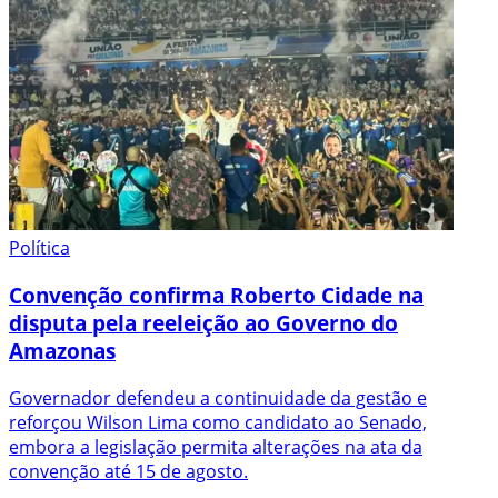
Política
Convenção confirma Roberto Cidade na
disputa pela reeleição ao Governo do
Amazonas
Governador defendeu a continuidade da gestão e
reforçou Wilson Lima como candidato ao Senado,
embora a legislação permita alterações na ata da
convenção até 15 de agosto.