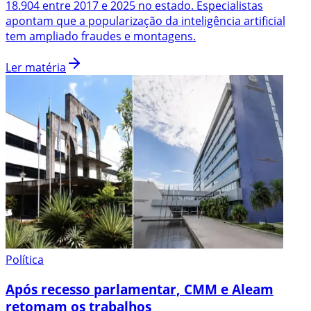
18.904 entre 2017 e 2025 no estado. Especialistas
apontam que a popularização da inteligência artificial
tem ampliado fraudes e montagens.
Ler matéria
Política
Após recesso parlamentar, CMM e Aleam
retomam os trabalhos