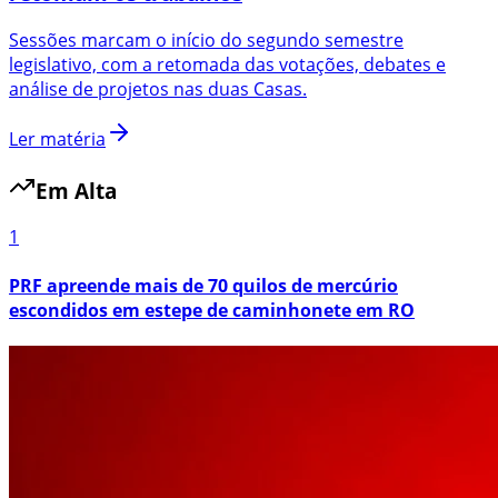
Sessões marcam o início do segundo semestre
legislativo, com a retomada das votações, debates e
análise de projetos nas duas Casas.
Ler matéria
Em Alta
1
PRF apreende mais de 70 quilos de mercúrio
escondidos em estepe de caminhonete em RO