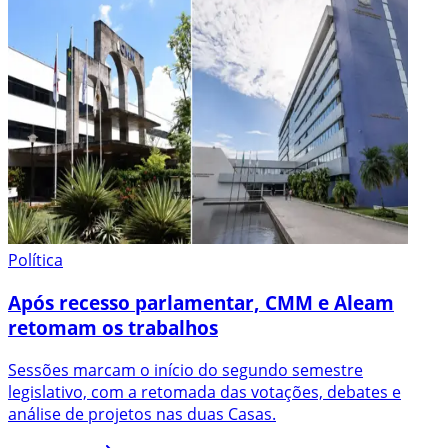
Política
Após recesso parlamentar, CMM e Aleam
retomam os trabalhos
Sessões marcam o início do segundo semestre
legislativo, com a retomada das votações, debates e
análise de projetos nas duas Casas.