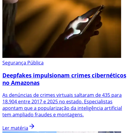
Segurança Pública
Deepfakes impulsionam crimes cibernéticos
no Amazonas
As denúncias de crimes virtuais saltaram de 435 para
18.904 entre 2017 e 2025 no estado. Especialistas
apontam que a popularização da inteligência artificial
tem ampliado fraudes e montagens.
Ler matéria