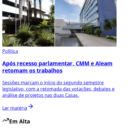
Política
Após recesso parlamentar, CMM e Aleam
retomam os trabalhos
Sessões marcam o início do segundo semestre
legislativo, com a retomada das votações, debates e
análise de projetos nas duas Casas.
Ler matéria
Em Alta