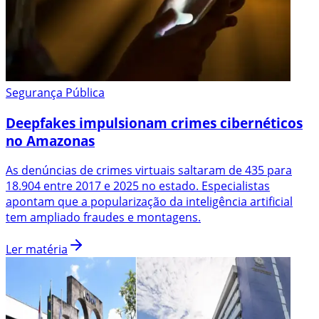
Segurança Pública
Deepfakes impulsionam crimes cibernéticos
no Amazonas
As denúncias de crimes virtuais saltaram de 435 para
18.904 entre 2017 e 2025 no estado. Especialistas
apontam que a popularização da inteligência artificial
tem ampliado fraudes e montagens.
Ler matéria