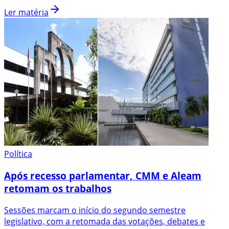
Ler matéria
Política
Após recesso parlamentar, CMM e Aleam
retomam os trabalhos
Sessões marcam o início do segundo semestre
legislativo, com a retomada das votações, debates e