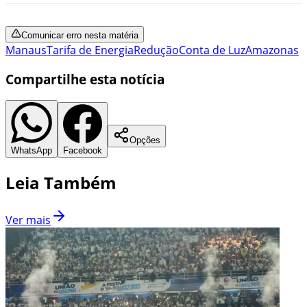
Comunicar erro nesta matéria
Manaus
Tarifa de Energia
Redução
Conta de Luz
Amazonas
Compartilhe esta notícia
Opções
WhatsApp
Facebook
Leia Também
Ver mais