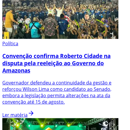
Política
Convenção confirma Roberto Cidade na
disputa pela reeleição ao Governo do
Amazonas
Governador defendeu a continuidade da gestão e
reforçou Wilson Lima como candidato ao Senado,
embora a legislação permita alterações na ata da
convenção até 15 de agosto.
Ler matéria