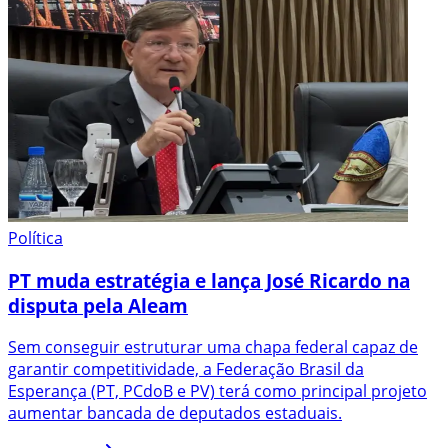
Política
PT muda estratégia e lança José Ricardo na
disputa pela Aleam
Sem conseguir estruturar uma chapa federal capaz de
garantir competitividade, a Federação Brasil da
Esperança (PT, PCdoB e PV) terá como principal projeto
aumentar bancada de deputados estaduais.