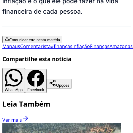
inflação e o que ele pode fazer na vida
financeira de cada pessoa.
Comunicar erro nesta matéria
Manaus
Comentarista
#finanças
Inflação
Finanças
Amazonas
Compartilhe esta notícia
Opções
WhatsApp
Facebook
Leia Também
Ver mais