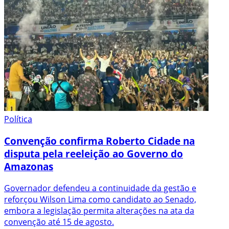
Política
Convenção confirma Roberto Cidade na
disputa pela reeleição ao Governo do
Amazonas
Governador defendeu a continuidade da gestão e
reforçou Wilson Lima como candidato ao Senado,
embora a legislação permita alterações na ata da
convenção até 15 de agosto.