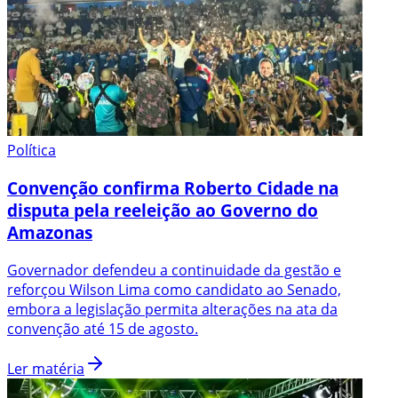
Política
Convenção confirma Roberto Cidade na
disputa pela reeleição ao Governo do
Amazonas
Governador defendeu a continuidade da gestão e
reforçou Wilson Lima como candidato ao Senado,
embora a legislação permita alterações na ata da
convenção até 15 de agosto.
Ler matéria