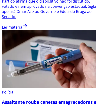
Partido afirma que o dispositivo não foi discutido,
votado e nem aprovado na convenção estadual. Sigla
apoiará Omar Aziz ao Governo e Eduardo Braga ao
Senado.
Ler matéria
Polícia
Assaltante rouba canetas emagrecedoras e