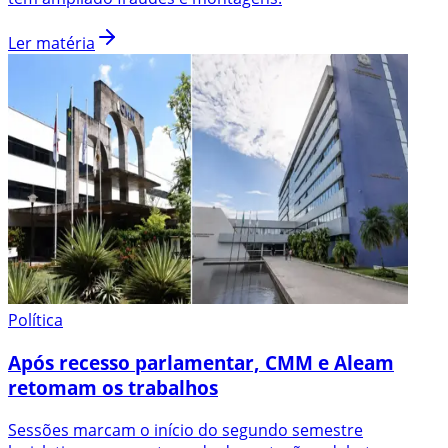
Ler matéria
Política
Após recesso parlamentar, CMM e Aleam
retomam os trabalhos
Sessões marcam o início do segundo semestre