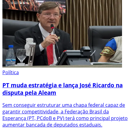
Política
PT muda estratégia e lança José Ricardo na
disputa pela Aleam
Sem conseguir estruturar uma chapa federal capaz de
garantir competitividade, a Federação Brasil da
Esperança (PT, PCdoB e PV) terá como principal projeto
aumentar bancada de deputados estaduais.