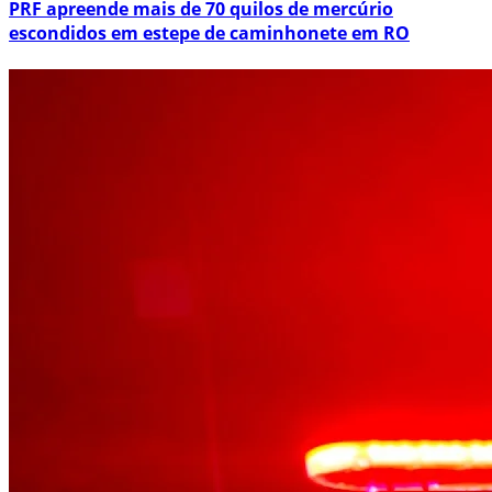
PRF apreende mais de 70 quilos de mercúrio
escondidos em estepe de caminhonete em RO