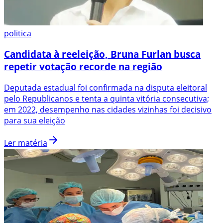
politica
Candidata à reeleição, Bruna Furlan busca
repetir votação recorde na região
Deputada estadual foi confirmada na disputa eleitoral
pelo Republicanos e tenta a quinta vitória consecutiva;
em 2022, desempenho nas cidades vizinhas foi decisivo
para sua eleição
Ler matéria