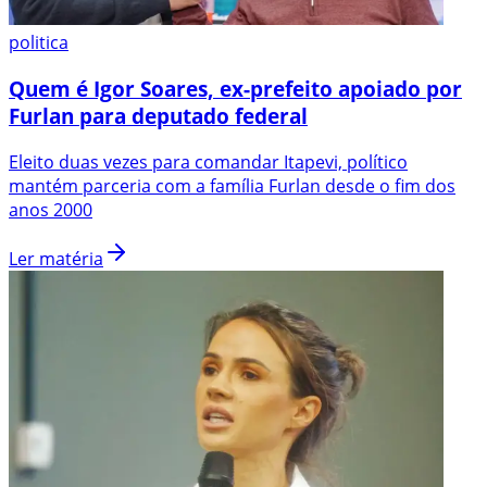
politica
Quem é Igor Soares, ex-prefeito apoiado por
Furlan para deputado federal
Eleito duas vezes para comandar Itapevi, político
mantém parceria com a família Furlan desde o fim dos
anos 2000
Ler matéria