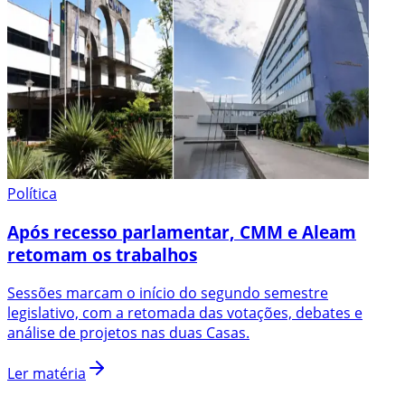
Política
Após recesso parlamentar, CMM e Aleam
retomam os trabalhos
Sessões marcam o início do segundo semestre
legislativo, com a retomada das votações, debates e
análise de projetos nas duas Casas.
Ler matéria