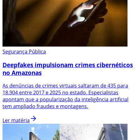
Segurança Pública
Deepfakes impulsionam crimes cibernéticos
no Amazonas
As denúncias de crimes virtuais saltaram de 435 para
18.904 entre 2017 e 2025 no estado. Especialistas
apontam que a popularização da inteligência artificial
tem ampliado fraudes e montagens.
Ler matéria