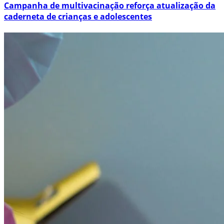
Campanha de multivacinação reforça atualização da
caderneta de crianças e adolescentes