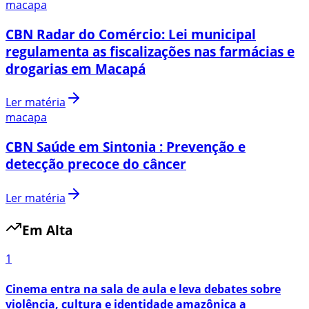
macapa
CBN Radar do Comércio: Lei municipal
regulamenta as fiscalizações nas farmácias e
drogarias em Macapá
Ler matéria
macapa
CBN Saúde em Sintonia : Prevenção e
detecção precoce do câncer
Ler matéria
Em Alta
1
Cinema entra na sala de aula e leva debates sobre
violência, cultura e identidade amazônica a