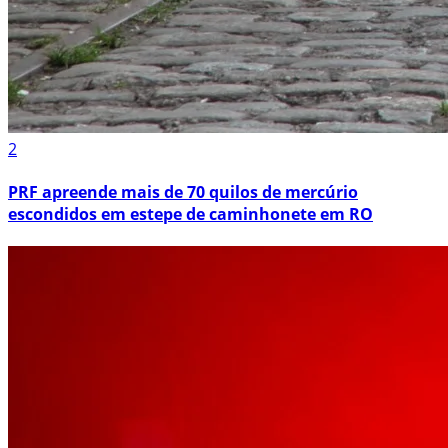
2
PRF apreende mais de 70 quilos de mercúrio
escondidos em estepe de caminhonete em RO