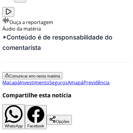
Ouça a reportagem
Áudio da matéria
*Conteúdo é de responsabilidade do
comentarista
Comunicar erro nesta matéria
Macapá
Investimento
Seguros
Amapá
Previdência
Compartilhe esta notícia
Opções
WhatsApp
Facebook