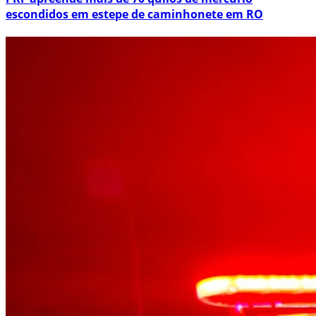
escondidos em estepe de caminhonete em RO