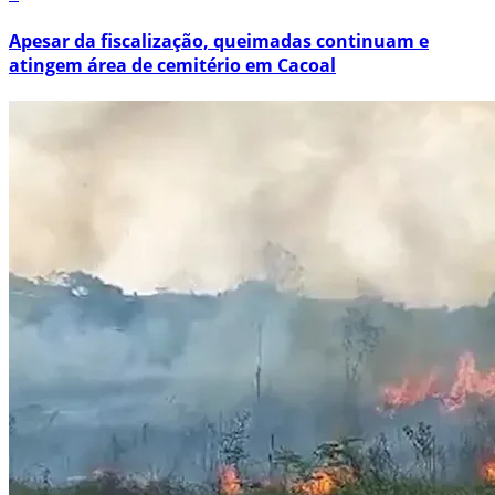
Apesar da fiscalização, queimadas continuam e
atingem área de cemitério em Cacoal