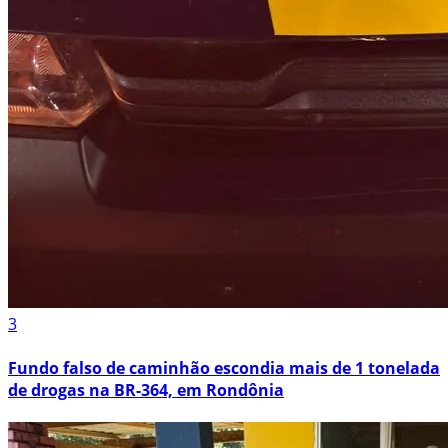
3
Fundo falso de caminhão escondia mais de 1 tonelada
de drogas na BR-364, em Rondônia