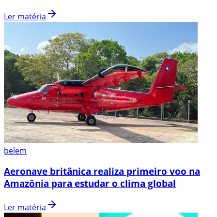
Ler matéria
belem
Aeronave britânica realiza primeiro voo na
Amazônia para estudar o clima global
Ler matéria