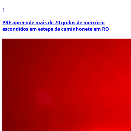
1
PRF apreende mais de 70 quilos de mercúrio
escondidos em estepe de caminhonete em RO