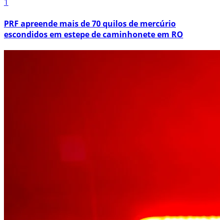
1
PRF apreende mais de 70 quilos de mercúrio
escondidos em estepe de caminhonete em RO