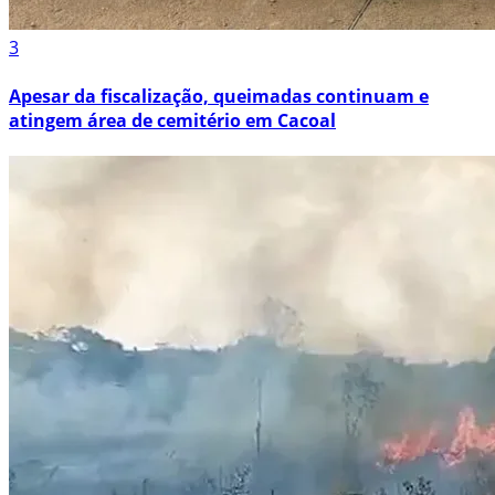
3
Apesar da fiscalização, queimadas continuam e
atingem área de cemitério em Cacoal