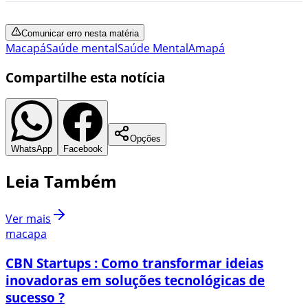
Comunicar erro nesta matéria
Macapá
Saúde mental
Saúde Mental
Amapá
Compartilhe esta notícia
Opções
WhatsApp
Facebook
Leia Também
Ver mais
macapa
CBN Startups : Como transformar ideias
inovadoras em soluções tecnológicas de
sucesso ?