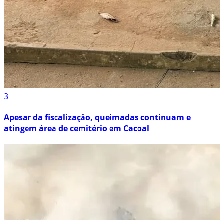
3
Apesar da fiscalização, queimadas continuam e
atingem área de cemitério em Cacoal