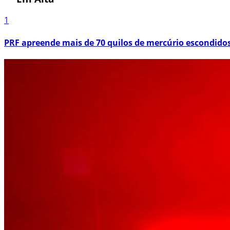
1
PRF apreende mais de 70 quilos de mercúrio escondid