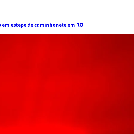
os em estepe de caminhonete em RO