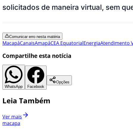
solicitados de maneira virtual, sem q
Comunicar erro nesta matéria
Macapá
Canais
Amapá
CEA Equatorial
Energia
Atendimento V
Compartilhe esta notícia
Opções
WhatsApp
Facebook
Leia Também
Ver mais
macapa