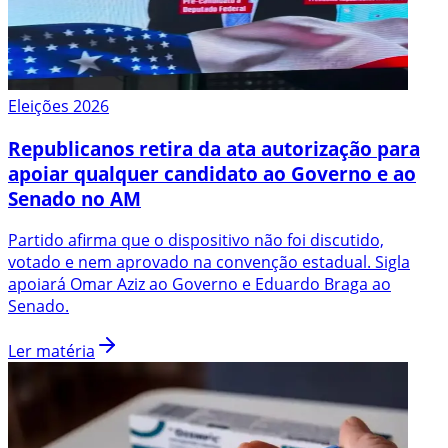
Eleições 2026
Republicanos retira da ata autorização para
apoiar qualquer candidato ao Governo e ao
Senado no AM
Partido afirma que o dispositivo não foi discutido,
votado e nem aprovado na convenção estadual. Sigla
apoiará Omar Aziz ao Governo e Eduardo Braga ao
Senado.
Ler matéria