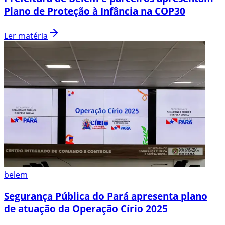
Plano de Proteção à Infância na COP30
Ler matéria
belem
Segurança Pública do Pará apresenta plano
de atuação da Operação Círio 2025