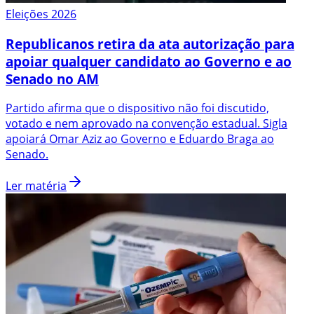
Eleições 2026
Republicanos retira da ata autorização para
apoiar qualquer candidato ao Governo e ao
Senado no AM
Partido afirma que o dispositivo não foi discutido,
votado e nem aprovado na convenção estadual. Sigla
apoiará Omar Aziz ao Governo e Eduardo Braga ao
Senado.
Ler matéria