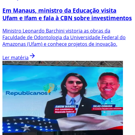
Em Manaus, ministro da Educação visita
Ufam e Ifam e fala à CBN sobre investimentos
Ministro Leonardo Barchini vistoria as obras da
Faculdade de Odontologia da Universidade Federal do
Amazonas (Ufam) e conhece projetos de inovação.
Ler matéria