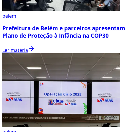
belem
Prefeitura de Belém e parceiros apresentam
Plano de Proteção à Infância na COP30
Ler matéria
belem