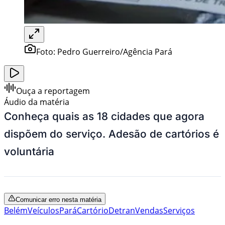
Foto:
Pedro Guerreiro/Agência Pará
Ouça a reportagem
Áudio da matéria
Conheça quais as 18 cidades que agora
dispõem do serviço. Adesão de cartórios é
voluntária
Comunicar erro nesta matéria
Belém
Veículos
Pará
Cartório
Detran
Vendas
Serviços