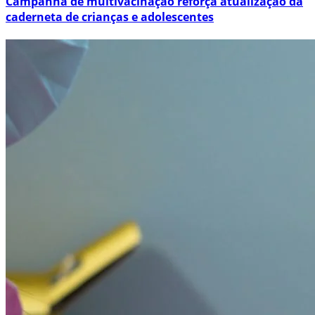
Campanha de multivacinação reforça atualização da
caderneta de crianças e adolescentes