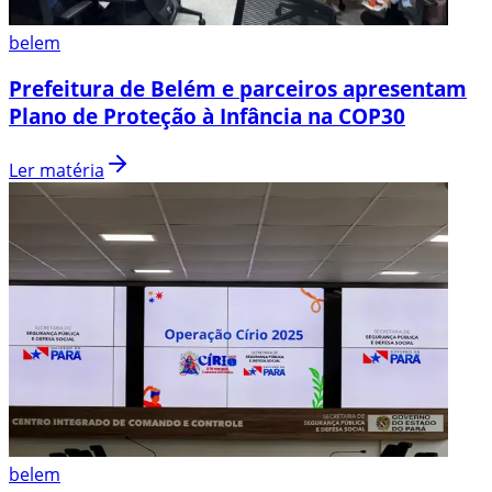
belem
Prefeitura de Belém e parceiros apresentam
Plano de Proteção à Infância na COP30
Ler matéria
belem