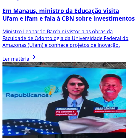
Em Manaus, ministro da Educação visita
Ufam e Ifam e fala à CBN sobre investimentos
Ministro Leonardo Barchini vistoria as obras da
Faculdade de Odontologia da Universidade Federal do
Amazonas (Ufam) e conhece projetos de inovação.
Ler matéria