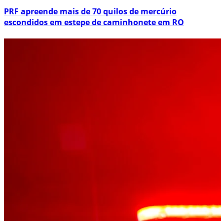
PRF apreende mais de 70 quilos de mercúrio
escondidos em estepe de caminhonete em RO