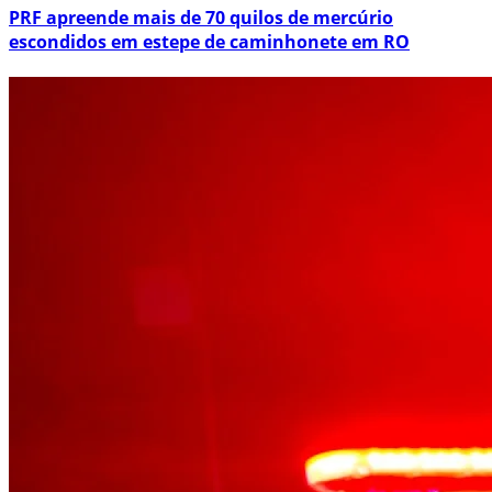
PRF apreende mais de 70 quilos de mercúrio
escondidos em estepe de caminhonete em RO