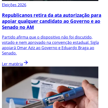
Eleições 2026
Republicanos retira da ata autorização para
apoiar qualquer candidato ao Governo e ao
Senado no AM
Partido afirma que o dispositivo não foi discutido,
votado e nem aprovado na convenção estadual. Sigla
apoiará Omar Aziz ao Governo e Eduardo Braga ao
Senado.
Ler matéria