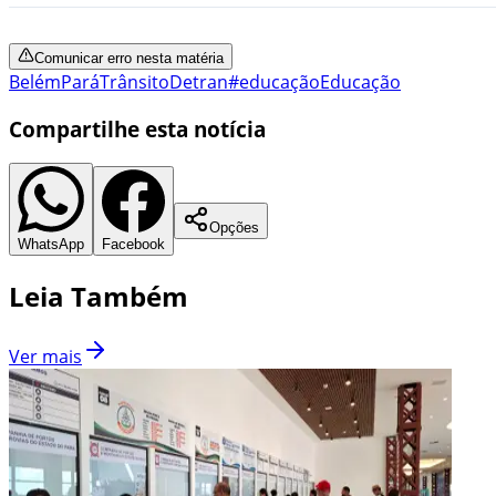
Comunicar erro nesta matéria
Belém
Pará
Trânsito
Detran
#educação
Educação
Compartilhe esta notícia
Opções
WhatsApp
Facebook
Leia Também
Ver mais