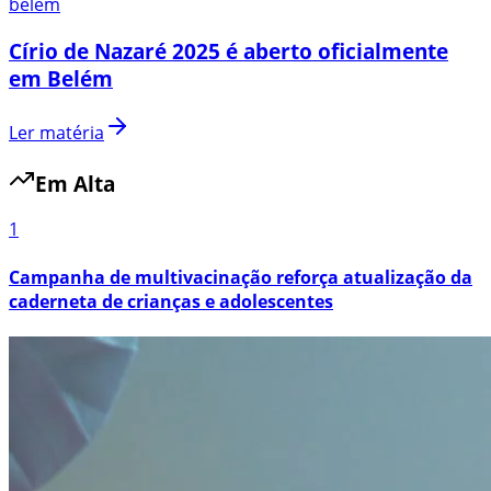
belem
Círio de Nazaré 2025 é aberto oficialmente
em Belém
Ler matéria
Em Alta
1
Campanha de multivacinação reforça atualização da
caderneta de crianças e adolescentes