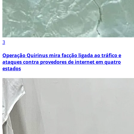
3
Operação Quirinus mira facção ligada ao tráfico e
ataques contra provedores de internet em quatro
estados