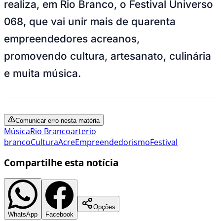
realiza, em Rio Branco, o Festival Universo
068, que vai unir mais de quarenta
empreendedores acreanos,
promovendo cultura, artesanato, culinária
e muita música.
Comunicar erro nesta matéria
Música
Rio Branco
arte
rio
branco
Cultura
Acre
Empreendedorismo
Festival
Compartilhe esta notícia
Opções
WhatsApp
Facebook