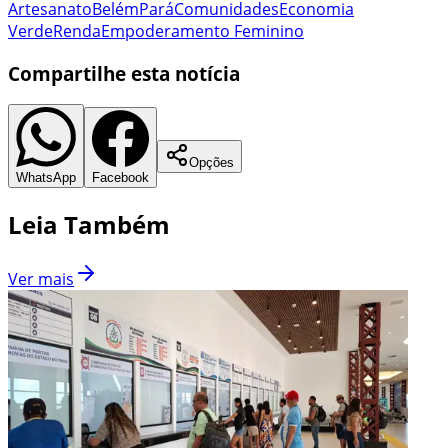
Artesanato
Belém
Pará
Comunidades
Economia
Verde
Renda
Empoderamento Feminino
Compartilhe esta notícia
Opções
WhatsApp
Facebook
Leia Também
Ver mais