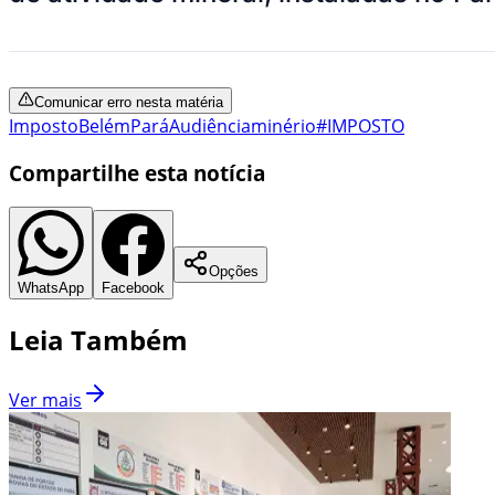
Comunicar erro nesta matéria
Imposto
Belém
Pará
Audiência
minério
#IMPOSTO
Compartilhe esta notícia
Opções
WhatsApp
Facebook
Leia Também
Ver mais