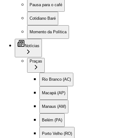
Pausa para o café
Cotidiano Baré
Momento da Política
Notícias
Praças
Rio Branco (AC)
Macapá (AP)
Manaus (AM)
Belém (PA)
Porto Velho (RO)