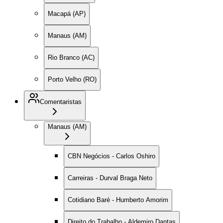
Macapá (AP)
Manaus (AM)
Rio Branco (AC)
Porto Velho (RO)
Comentaristas
Manaus (AM)
CBN Negócios - Carlos Oshiro
Carreiras - Durval Braga Neto
Cotidiano Baré - Humberto Amorim
Direito do Trabalho - Aldemiro Dantas