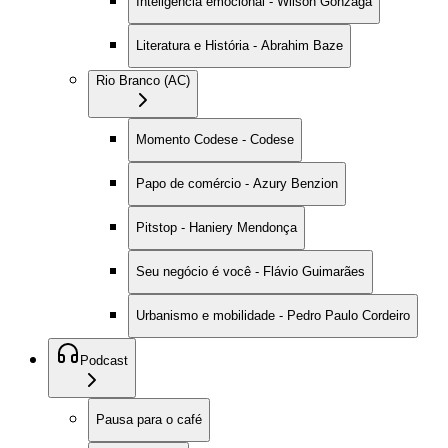
Inteligência emocional - Wilson Gonzaga
Literatura e História - Abrahim Baze
Rio Branco (AC)
Momento Codese - Codese
Papo de comércio - Azury Benzion
Pitstop - Haniery Mendonça
Seu negócio é você - Flávio Guimarães
Urbanismo e mobilidade - Pedro Paulo Cordeiro
Podcast
Pausa para o café