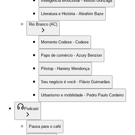
Inteligência emocional - Wilson Gonzaga
Literatura e História - Abrahim Baze
Rio Branco (AC)
Momento Codese - Codese
Papo de comércio - Azury Benzion
Pitstop - Haniery Mendonça
Seu negócio é você - Flávio Guimarães
Urbanismo e mobilidade - Pedro Paulo Cordeiro
Podcast
Pausa para o café