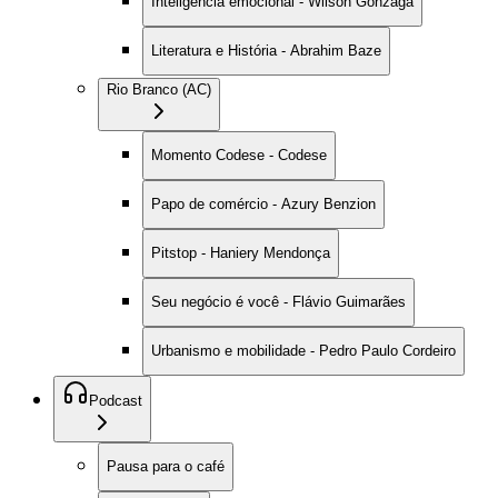
Inteligência emocional - Wilson Gonzaga
Literatura e História - Abrahim Baze
Rio Branco (AC)
Momento Codese - Codese
Papo de comércio - Azury Benzion
Pitstop - Haniery Mendonça
Seu negócio é você - Flávio Guimarães
Urbanismo e mobilidade - Pedro Paulo Cordeiro
Podcast
Pausa para o café