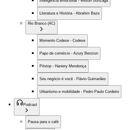
Inteligência emocional - Wilson Gonzaga
Literatura e História - Abrahim Baze
Rio Branco (AC)
Momento Codese - Codese
Papo de comércio - Azury Benzion
Pitstop - Haniery Mendonça
Seu negócio é você - Flávio Guimarães
Urbanismo e mobilidade - Pedro Paulo Cordeiro
Podcast
Pausa para o café