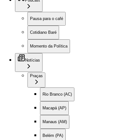
Podcast
Pausa para o café
Cotidiano Baré
Momento da Política
Notícias
Praças
Rio Branco (AC)
Macapá (AP)
Manaus (AM)
Belém (PA)