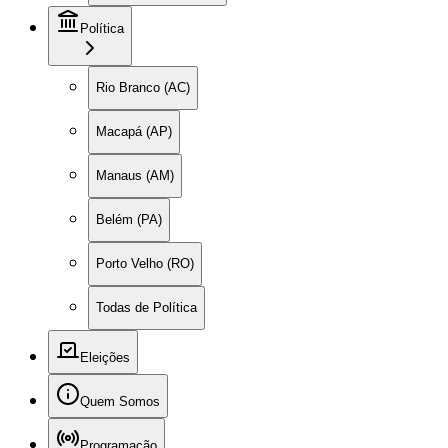
Política
Rio Branco (AC)
Macapá (AP)
Manaus (AM)
Belém (PA)
Porto Velho (RO)
Todas de Política
Eleições
Quem Somos
Programação