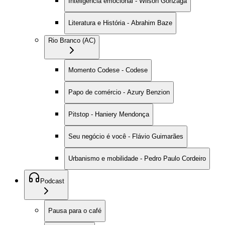
Inteligência emocional - Wilson Gonzaga
Literatura e História - Abrahim Baze
Rio Branco (AC)
Momento Codese - Codese
Papo de comércio - Azury Benzion
Pitstop - Haniery Mendonça
Seu negócio é você - Flávio Guimarães
Urbanismo e mobilidade - Pedro Paulo Cordeiro
Podcast
Pausa para o café