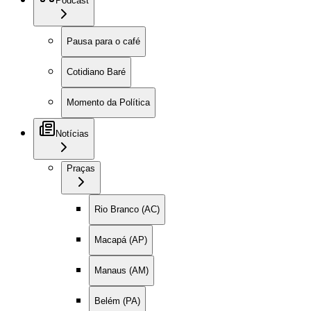
Podcast
Pausa para o café
Cotidiano Baré
Momento da Política
Notícias
Praças
Rio Branco (AC)
Macapá (AP)
Manaus (AM)
Belém (PA)