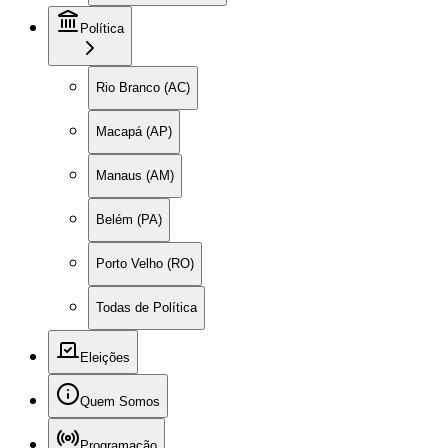
Política
Rio Branco (AC)
Macapá (AP)
Manaus (AM)
Belém (PA)
Porto Velho (RO)
Todas de Política
Eleições
Quem Somos
Programação