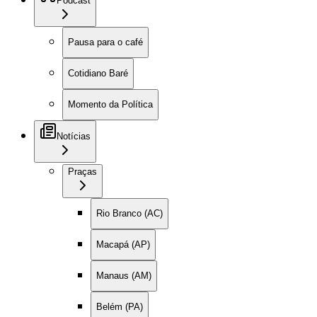
Podcast
Pausa para o café
Cotidiano Baré
Momento da Política
Notícias
Praças
Rio Branco (AC)
Macapá (AP)
Manaus (AM)
Belém (PA)