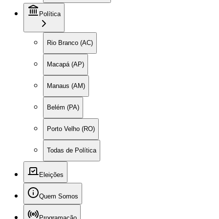
Política
Rio Branco (AC)
Macapá (AP)
Manaus (AM)
Belém (PA)
Porto Velho (RO)
Todas de Política
Eleições
Quem Somos
Programação