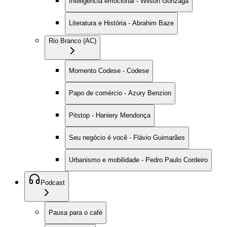
Inteligência emocional - Wilson Gonzaga
Literatura e História - Abrahim Baze
Rio Branco (AC)
Momento Codese - Codese
Papo de comércio - Azury Benzion
Pitstop - Haniery Mendonça
Seu negócio é você - Flávio Guimarães
Urbanismo e mobilidade - Pedro Paulo Cordeiro
Podcast
Pausa para o café