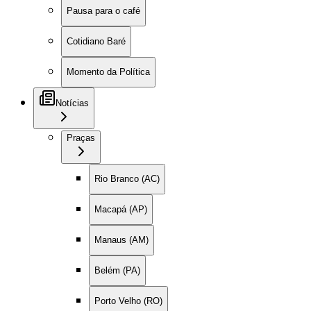
Pausa para o café
Cotidiano Baré
Momento da Política
Notícias
Praças
Rio Branco (AC)
Macapá (AP)
Manaus (AM)
Belém (PA)
Porto Velho (RO)