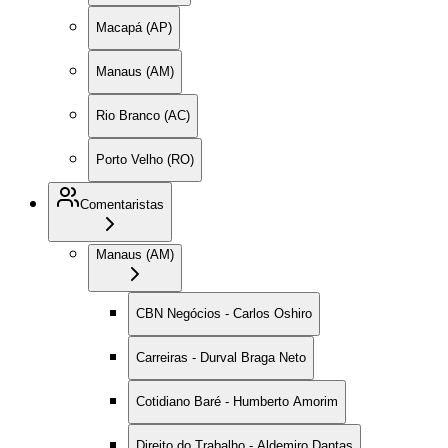
Macapá (AP)
Manaus (AM)
Rio Branco (AC)
Porto Velho (RO)
Comentaristas
Manaus (AM)
CBN Negócios - Carlos Oshiro
Carreiras - Durval Braga Neto
Cotidiano Baré - Humberto Amorim
Direito do Trabalho - Aldemiro Dantas