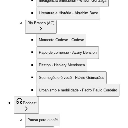
Inteligência emocional - Wilson Gonzaga
Literatura e História - Abrahim Baze
Rio Branco (AC)
Momento Codese - Codese
Papo de comércio - Azury Benzion
Pitstop - Haniery Mendonça
Seu negócio é você - Flávio Guimarães
Urbanismo e mobilidade - Pedro Paulo Cordeiro
Podcast
Pausa para o café