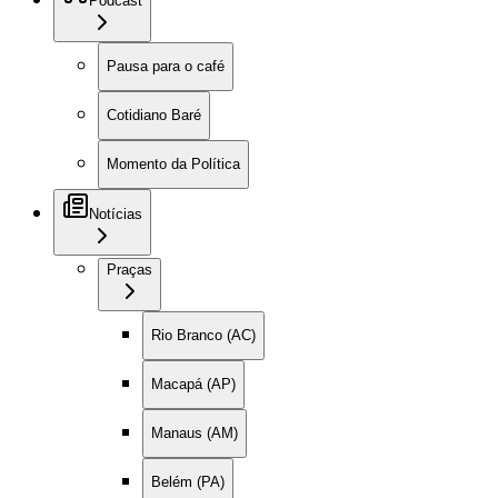
Podcast
Pausa para o café
Cotidiano Baré
Momento da Política
Notícias
Praças
Rio Branco (AC)
Macapá (AP)
Manaus (AM)
Belém (PA)