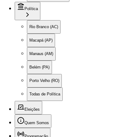
Política
Rio Branco (AC)
Macapá (AP)
Manaus (AM)
Belém (PA)
Porto Velho (RO)
Todas de Política
Eleições
Quem Somos
Programação