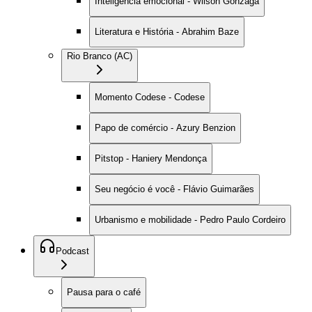
Inteligência emocional - Wilson Gonzaga
Literatura e História - Abrahim Baze
Rio Branco (AC)
Momento Codese - Codese
Papo de comércio - Azury Benzion
Pitstop - Haniery Mendonça
Seu negócio é você - Flávio Guimarães
Urbanismo e mobilidade - Pedro Paulo Cordeiro
Podcast
Pausa para o café