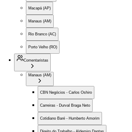
Macapá (AP)
Manaus (AM)
Rio Branco (AC)
Porto Velho (RO)
Comentaristas
Manaus (AM)
CBN Negócios - Carlos Oshiro
Carreiras - Durval Braga Neto
Cotidiano Baré - Humberto Amorim
Direito do Trabalho - Aldemiro Dantas