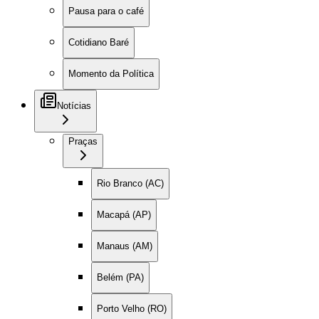
Pausa para o café
Cotidiano Baré
Momento da Política
Notícias
Praças
Rio Branco (AC)
Macapá (AP)
Manaus (AM)
Belém (PA)
Porto Velho (RO)