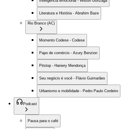
Inteligência emocional - Wilson Gonzaga
Literatura e História - Abrahim Baze
Rio Branco (AC)
Momento Codese - Codese
Papo de comércio - Azury Benzion
Pitstop - Haniery Mendonça
Seu negócio é você - Flávio Guimarães
Urbanismo e mobilidade - Pedro Paulo Cordeiro
Podcast
Pausa para o café