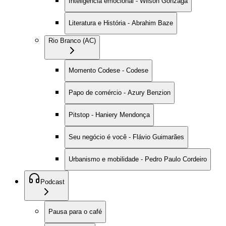
Inteligência emocional - Wilson Gonzaga
Literatura e História - Abrahim Baze
Rio Branco (AC)
Momento Codese - Codese
Papo de comércio - Azury Benzion
Pitstop - Haniery Mendonça
Seu negócio é você - Flávio Guimarães
Urbanismo e mobilidade - Pedro Paulo Cordeiro
Podcast
Pausa para o café